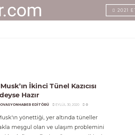
2021 E
Musk’ın İkinci Tünel Kazıcısı
deyse Hazır
NOVASYONHABER EDITÖRÜ
EYLÜL 30, 2020
0
usk'ın yönettiği, yer altında tüneller
kla meşgul olan ve ulaşım problemini