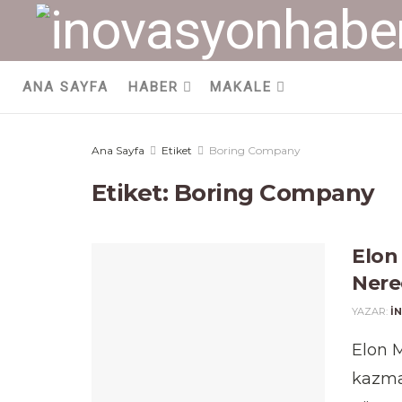
ANA SAYFA
HABER
MAKALE
Ana Sayfa
Etiket
Boring Company
Etiket:
Boring Company
Elon 
Nere
YAZAR:
I
Elon M
kazma