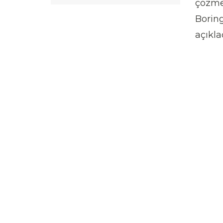
çözme
Borin
açıklad