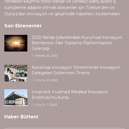
Yenilikleri kaçırma fobisi olanlar ve yenilikçi bakış açısını iş
süreçlerine adapte etmek isteyenler için Türkiye’den ve
Dünya’dan inovasyon ve girişimcilik haberleri, incelemeleri.
Son Eklenenler
2025 Yılında Şirketlerdeki Kurumsal İnovasyon
Birimlerinin Fikir Toplama Platformlarının
Geleceği
NISAN 20, 2025
Kurumsal inovasyon Yönetiminde İnovasyon
Delegeleri Sisteminin Önemi
EYLÜL 12, 2023
Invamed, Invamed Medikal İnovasyon
Enstitüsü’nü kurdu
EYLÜL 11, 2023
Haber Bülteni