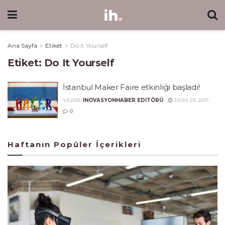
Ana Sayfa
Etiket
Do It Yourself
Etiket:
Do It Yourself
İstanbul Maker Faire etkinliği başladı!
YAZAR:
INOVASYONHABER EDITÖRÜ
EKIM 29, 2017
0
Haftanın Popüler İçerikleri