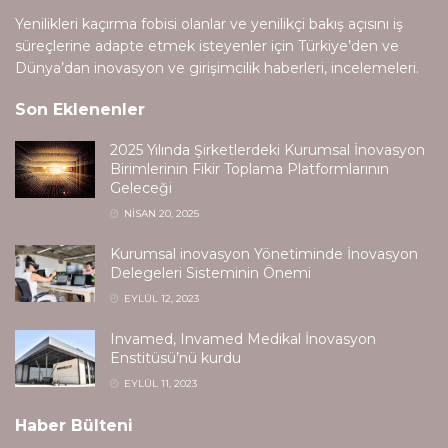
Yenilikleri kaçırma fobisi olanlar ve yenilikçi bakış açısını iş
süreçlerine adapte etmek isteyenler için Türkiye’den ve
Dünya’dan inovasyon ve girişimcilik haberleri, incelemeleri.
Son Eklenenler
2025 Yılında Şirketlerdeki Kurumsal İnovasyon
Birimlerinin Fikir Toplama Platformlarının
Geleceği
NISAN 20, 2025
Kurumsal inovasyon Yönetiminde İnovasyon
Delegeleri Sisteminin Önemi
EYLÜL 12, 2023
Invamed, Invamed Medikal İnovasyon
Enstitüsü’nü kurdu
EYLÜL 11, 2023
Haber Bülteni