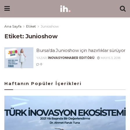
Ana Sayfa
Etiket
Junioshow
Etiket:
Junioshow
Bursa’da Junioshow için hazırlıklar sürüyor
YAZAR:
INOVASYONHABER EDITÖRÜ
MAYIS 3, 2018
0
Haftanın Popüler İçerikleri