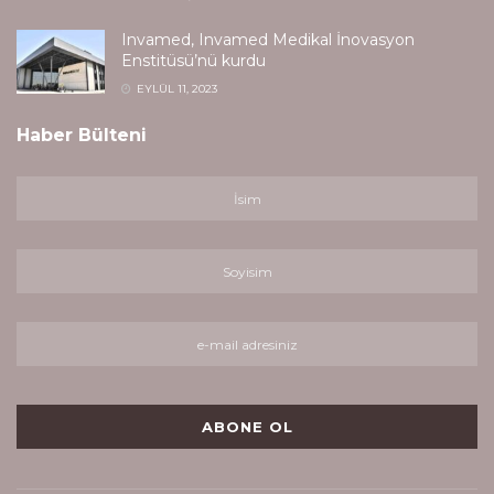
Invamed, Invamed Medikal İnovasyon
Enstitüsü’nü kurdu
EYLÜL 11, 2023
Haber Bülteni