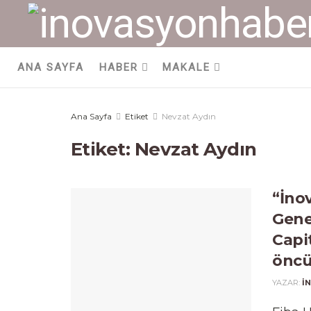
ANA SAYFA
HABER
MAKALE
Ana Sayfa
Etiket
Nevzat Aydın
Etiket:
Nevzat Aydın
“İno
Gene
Capi
öncü
YAZAR:
I