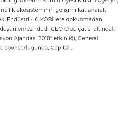
Holding Yönetim Kurulu Üyesi Murat Özyeğin,
imcilik ekosisteminin gelişimi katlanarak
ek. Endüstri 4.0 KOBİ'lere dokunmadan
leştirilemez." dedi. CEO Club çatısı altındaki
syon Ajandası 2018" etkinliği, General
ic sponsorluğunda, Capital ...