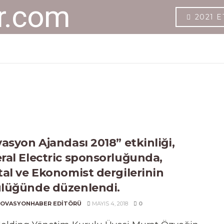
2021 E
vasyon Ajandası 2018” etkinliği,
ral Electric sponsorluğunda,
tal ve Ekonomist dergilerinin
lüğünde düzenlendi.
NOVASYONHABER EDITÖRÜ
MAYIS 4, 2018
0