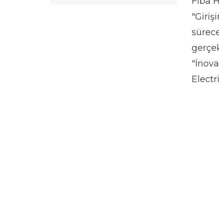
Fiba 
"Giriş
sürec
gerçek
"İnova
Electr