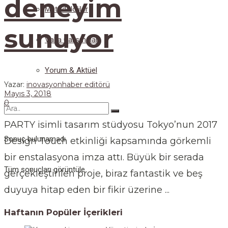
deneyim
Metodolojiler
sunuyor
Vaka Çalışmaları
Yorum & Aktüel
Yazar:
inovasyonhaber editörü
Mayıs 3, 2018
0
PARTY isimli tasarım stüdyosu Tokyo’nun 2017
Sonuç bulunamadı
Design Touch etkinliği kapsamında görkemli
bir enstalasyona imza attı. Büyük bir serada
Tüm sonuçları görüntüle
gerçekleştirilen proje, biraz fantastik ve beş
duyuya hitap eden bir fikir üzerine ...
Haftanın Popüler İçerikleri