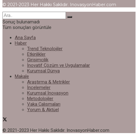
© 2021-2023 Her Hakkı Saklıdır. InovasyonHaber.com
Sonuç bulunamadı
Tüm sonuçları görüntüle
Ana Sayfa
Haber
Trend Teknolojiler
Etkinlikler
Girişimcilik
İnovatif Çözüm ve Uygulamalar
Kurumsal Dünya
Makale
Araştırma & Metrikler
İncelemeler
Kurumsal İnovasyon
Metodolojiler
Vaka Çalışmaları
Yorum & Aktüel
© 2021-2023 Her Hakkı Saklıdır. InovasyonHaber.com