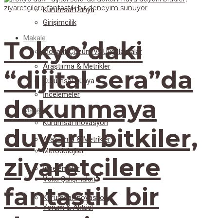
Kurumsal Dünya
Girişimcilik
Makale
Tokyo’daki
İnovatif Çözüm ve Uygulamalar
Araştırma & Metrikler
“dijital sera”da
Kurumsal Dünya
İncelemeler
dokunmaya
Makale
Kurumsal İnovasyon
duyarlı bitkiler,
Araştırma & Metrikler
Metodolojiler
ziyaretçilere
İncelemeler
Vaka Çalışmaları
fantastik bir
Kurumsal İnovasyon
Yorum & Aktüel