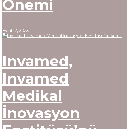
Önemi
Eylül 12, 2023
Invamed,
Invamed
Medikal
İnovasyon