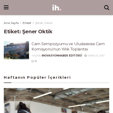
Ana Sayfa
Etiket
Şener Oktik
Etiket:
Şener Oktik
Cam Sempozyumu ve Uluslararası Cam
Komisyonu’nun Yıllık Toplantısı
YAZAR:
INOVASYONHABER EDITÖRÜ
EKIM 23, 2017
0
Haftanın Popüler İçerikleri