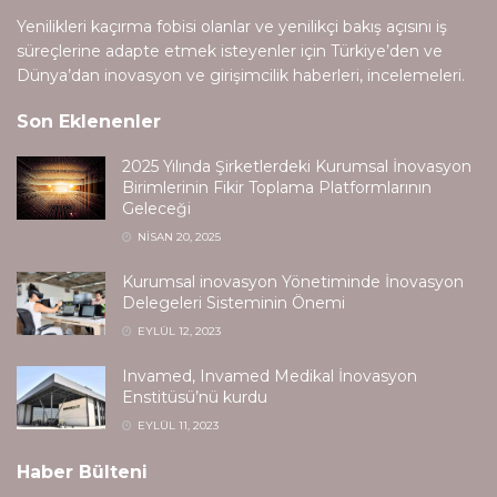
Yenilikleri kaçırma fobisi olanlar ve yenilikçi bakış açısını iş
süreçlerine adapte etmek isteyenler için Türkiye’den ve
Dünya’dan inovasyon ve girişimcilik haberleri, incelemeleri.
Son Eklenenler
2025 Yılında Şirketlerdeki Kurumsal İnovasyon
Birimlerinin Fikir Toplama Platformlarının
Geleceği
NISAN 20, 2025
Kurumsal inovasyon Yönetiminde İnovasyon
Delegeleri Sisteminin Önemi
EYLÜL 12, 2023
Invamed, Invamed Medikal İnovasyon
Enstitüsü’nü kurdu
EYLÜL 11, 2023
Haber Bülteni