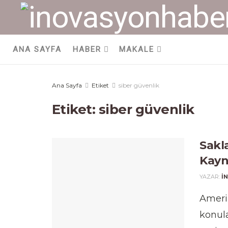
ANA SAYFA
HABER
MAKALE
Ana Sayfa
Etiket
siber güvenlik
Etiket:
siber güvenlik
Sakl
Kayn
YAZAR:
I
Amerik
konul