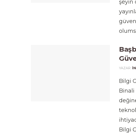
şeyin 
yayın
güvenl
olumsu
Başb
Güve
YAZAR:
I
Bilgi
Binali
değine
teknol
ihtiya
Bilgi G