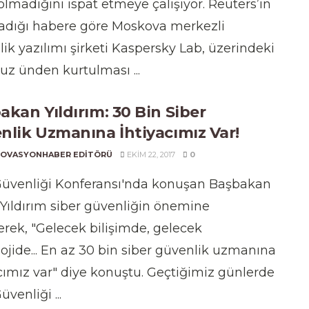
olmadığını ispat etmeye çalışıyor. Reuters’ın
ladığı habere göre Moskova merkezli
ik yazılımı şirketi Kaspersky Lab, üzerindeki
z ünden kurtulması ...
akan Yıldırım: 30 Bin Siber
nlik Uzmanına İhtiyacımız Var!
NOVASYONHABER EDITÖRÜ
EKIM 22, 2017
0
 Güvenliği Konferansı'nda konuşan Başbakan
 Yıldırım siber güvenliğin önemine
rek, "Gelecek bilişimde, gelecek
ojide... En az 30 bin siber güvenlik uzmanına
cımız var" diye konuştu. Geçtiğimiz günlerde
üvenliği ...