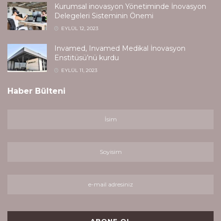
Kurumsal inovasyon Yönetiminde İnovasyon
Delegeleri Sisteminin Önemi
EYLÜL 12, 2023
Invamed, Invamed Medikal İnovasyon
Enstitüsü’nü kurdu
EYLÜL 11, 2023
Haber Bülteni