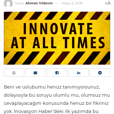
A
Yazar:
Ahmet Yıldırım
Mayıs 3, 2018
A
Beni ve üslubumu henüz tanımıyorsunuz,
dolayısıyla bu soruyu olumlu mu, olumsuz mu
cevaplayacağım konusunda henüz bir fikriniz
yok. İnovasyon Haber’deki ilk yazımda bu