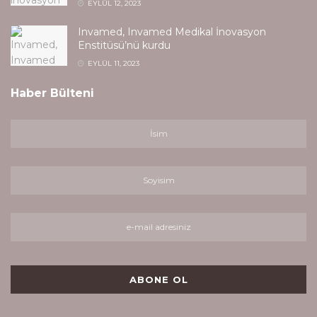
EYLÜL 12, 2023
Invamed, Invamed Medikal İnovasyon
Enstitüsü’nü kurdu
EYLÜL 11, 2023
Haber Bülteni