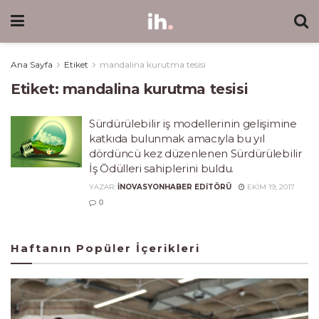
Ana Sayfa
Etiket
mandalina kurutma tesisi
Etiket:
mandalina kurutma tesisi
Sürdürülebilir iş modellerinin gelişimine
katkıda bulunmak amacıyla bu yıl
dördüncü kez düzenlenen Sürdürülebilir
İş Ödülleri sahiplerini buldu.
YAZAR:
INOVASYONHABER EDITÖRÜ
EKIM 19, 2017
0
Haftanın Popüler İçerikleri