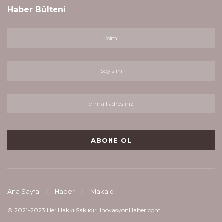
Haber Bülteni
Ana Sayfa
Haber
Makale
© 2021-2023 Her Hakkı Saklıdır. InovasyonHaber.com