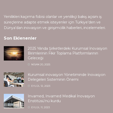
Yenilikleri kaçırma fobisi olanlar ve yenilikçi bakış açısını iş
süreçlerine adapte etmek isteyenler için Türkiye’den ve
Dünya’dan inovasyon ve girişimcilik haberleri, incelemeleri.
Son Eklenenler
2025 Yılında Şirketlerdeki Kurumsal İnovasyon
Birimlerinin Fikir Toplama Platformlarının
Geleceği
NISAN 20, 2025
Kurumsal inovasyon Yönetiminde İnovasyon
Delegeleri Sisteminin Önemi
EYLÜL 12, 2023
Invamed, Invamed Medikal İnovasyon
Enstitüsü’nü kurdu
EYLÜL 11, 2023