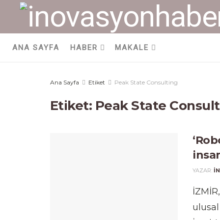
ANA SAYFA
HABER
MAKALE
Ana Sayfa
Etiket
Peak State Consulting
Etiket:
Peak State Consult
‘Robo
insa
YAZAR:
I
İZMİR,
ulusal