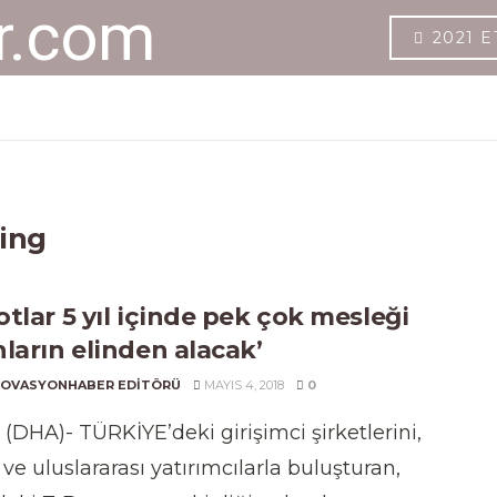
2021 E
ing
tlar 5 yıl içinde pek çok mesleği
nların elinden alacak’
NOVASYONHABER EDITÖRÜ
MAYIS 4, 2018
0
 (DHA)- TÜRKİYE’deki girişimci şirketlerini,
 ve uluslararası yatırımcılarla buluşturan,