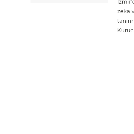
İzmir'
zeka 
tanınm
Kurucu