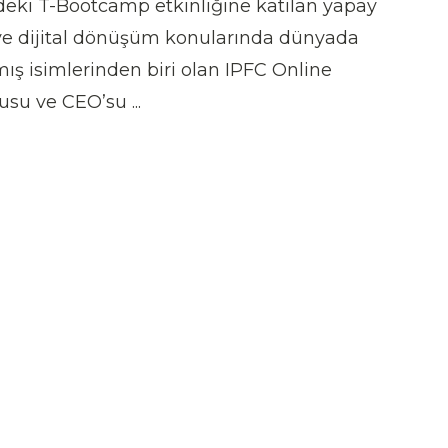
deki T-Bootcamp etkinliğine katılan yapay
ve dijital dönüşüm konularında dünyada
ış isimlerinden biri olan IPFC Online
su ve CEO’su ...